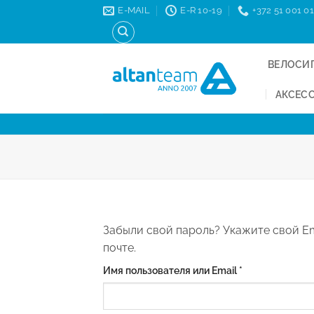
Skip
E-MAIL
E-R 10-19
+372 51 001 01
to
content
ВЕЛОСИ
АКСЕС
Забыли свой пароль? Укажите свой Em
почте.
Обязательно
Имя пользователя или Email
*