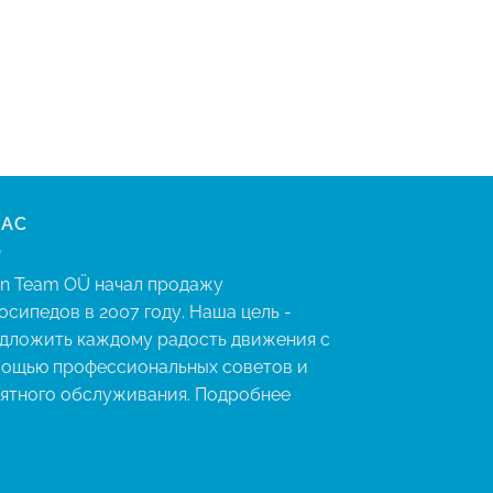
HAC
an Team OÜ начал продажу
осипедов в 2007 году. Наша цель -
дложить каждому радость движения с
ощью профессиональных советов и
ятного обслуживания.
Подробнее