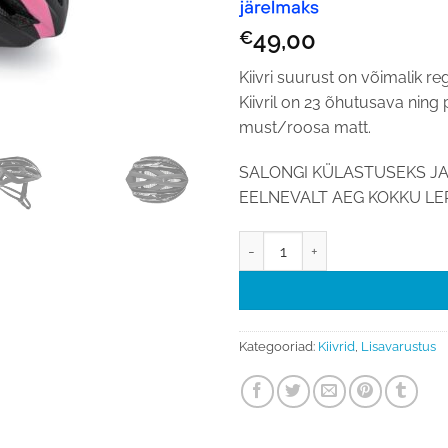
49,00
€
Kiivri suurust on võimalik 
Kiivril on 23 õhutusava ning
must/roosa matt.
SALONGI KÜLASTUSEKS JA
EELNEVALT AEG KOKKU LEP
Kiiver Planet G9230E S-M pea 
Kategooriad:
Kiivrid
,
Lisavarustus