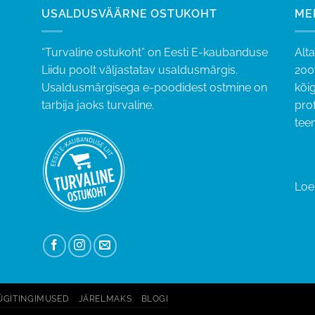
USALDUSVÄÄRNE OSTUKOHT
ME
“Turvaline ostukoht” on Eesti E-kaubanduse
Alt
Liidu poolt väljastatav usaldusmärgis.
200
Usaldusmärgisega e-poodidest ostmine on
kõig
tarbija jaoks turvaline.
pro
tee
Loe 
GITINGIMUSED
JÄRELMAKS
BLOGI