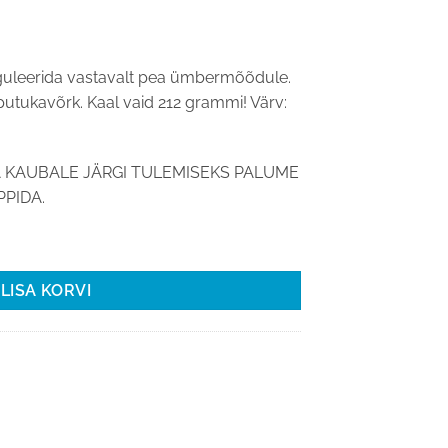
reguleerida vastavalt pea ümbermõõdule.
 putukavõrk. Kaal vaid 212 grammi! Värv:
 KAUBALE JÄRGI TULEMISEKS PALUME
PIDA.
ümbermõõt 54-58 cm kogus
LISA KORVI