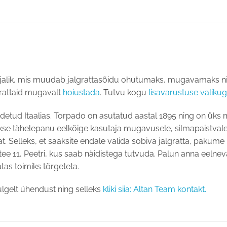
 vajalik, mis muudab jalgrattasõidu ohutumaks, mugavamaks ning 
lgrattaid mugavalt
hoiustada
. Tutvu kogu
lisavarustuse valikug
odetud Itaalias. Torpado on asutatud aastal 1895 ning on üks 
 tähelepanu eelkõige kasutaja mugavusele, silmapaistvale dis
stat. Selleks, et saaksite endale valida sobiva jalgratta, paku
i tee 11, Peetri, kus saab näidistega tutvuda. Palun anna eeln
tas toimiks tõrgeteta.
ulgelt ühendust ning selleks
kliki siia: Altan Team kontakt.