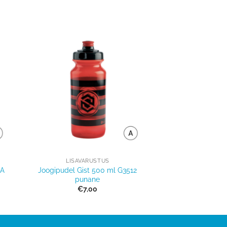
Lisa
sse
võrdlusesse
+
LISAVARUSTUS
2A
Joogipudel Gist 500 ml G3512
punane
€
7,00