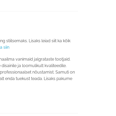
stiilsemaks. Lisaks leiad siit ka kõik
a siin
maailma vanimaid jalgrataste tootjaid.
ainile ja loomulikult kvaliteedile.
me professionaalset nõustamist. Samuti on
evalt enda tuekust teada. Lisaks pakume