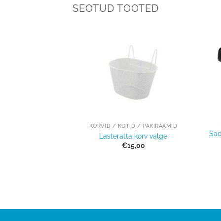
SEOTUD TOOTED
Lisa
Lisa
võrdlusesse
võrdlusesse
+
+
KORVID / KOTID / PAKIRAAMID
ARUSTUS
Sad
Lasteratta korv valge
 sadul Marwi
€
15,00
5,00