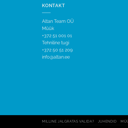
KONTAKT
Altan Team OÜ
Müük
+372 51 001 01
Tehniline tugi
+372 50 51 209
info@altan.ee
MILLINE JALGRATAS VALIDA?
JUHENDID
MÜÜ