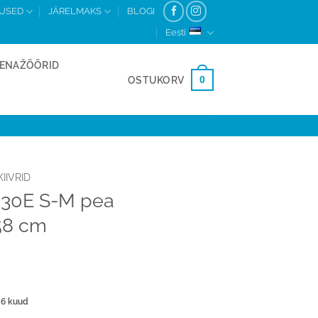
MUSED
JÄRELMAKS
BLOGI
Eesti
ENAŽÖÖRID
0
OSTUKORV
KIIVRID
9230E S-M pea
58 cm
 6 kuud