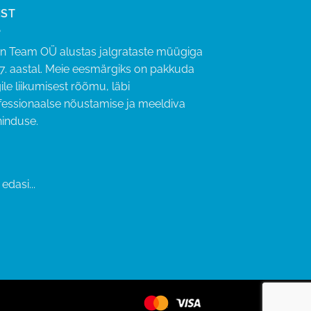
IST
an Team OÜ alustas jalgrataste müügiga
7. aastal. Meie eesmärgiks on pakkuda
ile liikumisest rõõmu, läbi
fessionaalse nõustamise ja meeldiva
ninduse.
edasi...