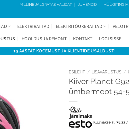
MILLINE JALGRATAS VALIDA?
JUHENDID
MÜÜGITINGI
TAD
ELEKTRIRATTAD
ELEKTRITÕUKERATTAD
VELOTR
RUSTUS
HOOLDUS JA REMONT
KONTAKT
LOGI SISSE
19 AASTAT KOGEMUST JA KLIENTIDE USALDUST!
ESILEHT
/
LISAVARUSTUS
/
Kiiver Planet G
Lisa
ümbermõõt 54-
võrdlusesse
Kuumakse al.
€
8,33
/