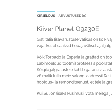
KIRJELDUS
ARVUSTUSED (0)
Kiiver Planet G9230E
Gist Italia lisavarustuse valikus on kõik
vajaliku, et saaksid hooajavälisel ajal ja
Kõik Torpado ja Esperia jalgrattad on to
Läbimõeldud tootmisprotsessis pööratakse
Kõigile jalgratastele kehtib garantii 2 aa
võimalik tulla meie salongi aadressil Ret
hooldus- ja remonditeenust, et teie jalgra
Kui Sul on lisaks küsimusi, võta meiega j