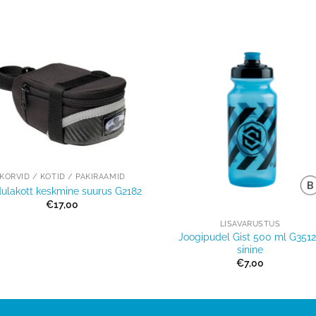
Lisa
Lisa
võrdlusesse
võrdluse
KORVID / KOTID / PAKIRAAMID
ulakott keskmine suurus G2182
+
€
17,00
LISAVARUSTUS
Joogipudel Gist 500 ml G351
sinine
€
7,00