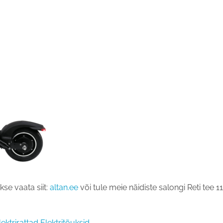
ukse vaata siit:
altan.ee
või tule meie näidiste salongi Reti tee 11
lektrirattad
Elektritõuksid