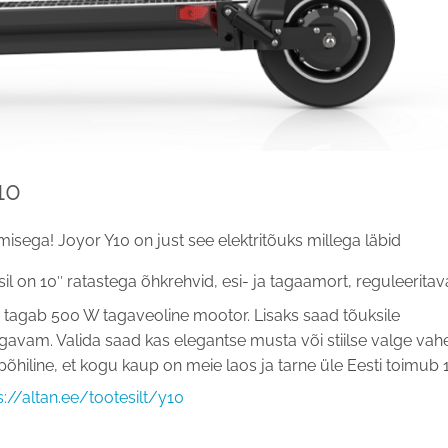
10
misega! Joyor Y10 on just see elektritõuks millega läbid
sil on 10″ ratastega õhkrehvid, esi- ja tagaamort, reguleeritav
tagab 500 W tagaveoline mootor. Lisaks saad tõuksile
gavam. Valida saad kas elegantse musta või stiilse valge vahe
õhiline, et kogu kaup on meie laos ja tarne üle Eesti toimub 
://altan.ee/tootesilt/y10