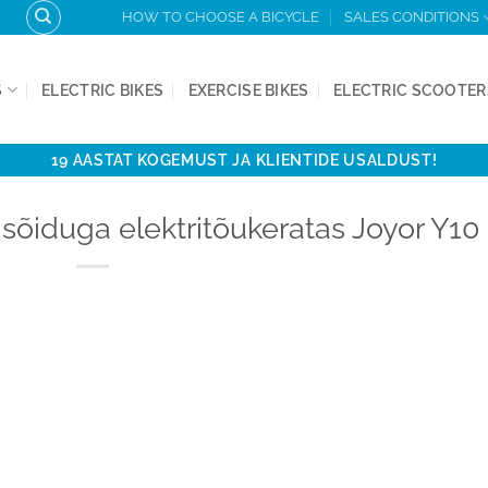
HOW TO CHOOSE A BICYCLE
SALES CONDITIONS
S
ELECTRIC BIKES
EXERCISE BIKES
ELECTRIC SCOOTER
19 AASTAT KOGEMUST JA KLIENTIDE USALDUST!
sõiduga elektritõukeratas Joyor Y10