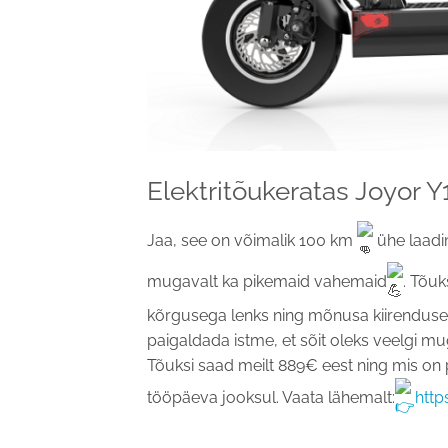
Elektritõukeratas Joyor Y
Jaa, see on võimalik 100 km
ühe laadi
mugavalt ka pikemaid vahemaid
. Tõuk
kõrgusega lenks ning mõnusa kiirenduse 
paigaldada istme, et sõit oleks veelgi mu
Tõuksi saad meilt 889€ eest ning mis on p
tööpäeva jooksul. Vaata lähemalt:
https