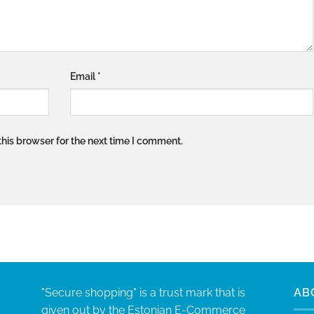
Email
*
his browser for the next time I comment.
"Secure shopping" is a trust mark that is
AB
given out by the Estonian E-Commerce