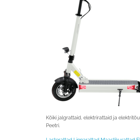
Kõiki jalgrattaid, elektrirattaid ja elektritõ
Peetri.
Lasterattad
Linnarattad
Maastikurattad
E