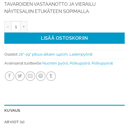
TAVAROIDEN VASTAANOTTO JA VIERAILU
NÄYTESALIIN ETUKÄTEEN SOPIMALLA.
Maastopyörä 27,5 Torpado HYDRA T790C (145-165 cm pitkälle) mä
LISÄÄ OSTOSKORIIN
Osastot:
26”-29" pituus alkaen 140cm
,
Lastenpyörät
Avainsanat tuotteelle
Nuorten pyörä
,
Polkupyörä
,
Polkupyörät
KUVAUS
ARVIOT (0)