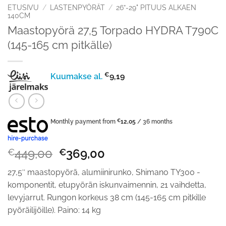
ETUSIVU
/
LASTENPYÖRÄT
/
26”-29" PITUUS ALKAEN
140CM
Maastopyörä 27,5 Torpado HYDRA T790C
(145-165 cm pitkälle)
€
Kuumakse al.
9,19
Monthly payment from
€
12,05
/ 36 months
Alkuperäinen
Nykyinen
449,00
369,00
€
€
hinta
hinta
27,5″ maastopyörä, alumiinirunko, Shimano TY300 -
oli:
on:
komponentit, etupyörän iskunvaimennin, 21 vaihdetta,
€449,00.
€369,00.
levyjarrut. Rungon korkeus 38 cm (145-165 cm pitkille
pyöräilijöille). Paino: 14 kg