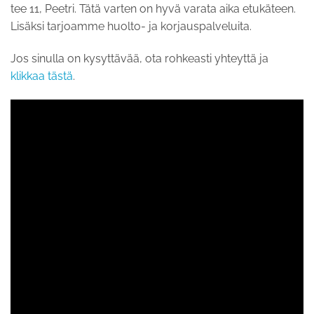
tee 11, Peetri. Tätä varten on hyvä varata aika etukäteen.
Lisäksi tarjoamme huolto- ja korjauspalveluita.
Jos sinulla on kysyttävää, ota rohkeasti yhteyttä ja
klikkaa tästä
.