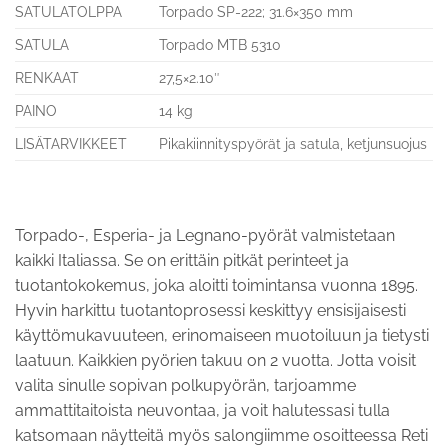
SATULATOLPPA
Torpado SP-222; 31.6×350 mm
SATULA
Torpado MTB 5310
RENKAAT
27,5×2.10″
PAINO
14 kg
LISÄTARVIKKEET
Pikakiinnityspyörät ja satula, ketjunsuojus
Torpado-, Esperia- ja Legnano-pyörät valmistetaan
kaikki Italiassa. Se on erittäin pitkät perinteet ja
tuotantokokemus, joka aloitti toimintansa vuonna 1895.
Hyvin harkittu tuotantoprosessi keskittyy ensisijaisesti
käyttömukavuuteen, erinomaiseen muotoiluun ja tietysti
laatuun. Kaikkien pyörien takuu on 2 vuotta. Jotta voisit
valita sinulle sopivan polkupyörän, tarjoamme
ammattitaitoista neuvontaa, ja voit halutessasi tulla
katsomaan näytteitä myös salongiimme osoitteessa Reti