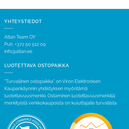
0.
YHTEYSTIEDOT
Altan Team OY
Puh.
+372 50 512 09
info@altan.ee
LUOTETTAVA OSTOPAIKKA
”Turvallinen ostopaikka” on Viron Elektronisen
Kaupankäynnin yhdistyksen myöntämä
luotettavuusmerkki. Ostaminen luotettavuusmerkillä
merkityistä verkkokaupoista on kuluttajalle turvallista.