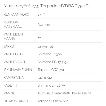
Maastopyörä 27,5 Torpado HYDRA T790C
RENKAAN KOKO
27,5″
RUNGON
Alumiini
MATERIAALI
VAIHTEIDEN
21
MÄÄRÄ
JARRUT
Levyjarrut
VAIHTEISTO
Shimano TY300
VAIHDEVIVUT
Shimano EF417 7×3
ISKUNVAIMENNIN
Torpado G.W. 781
KAMPISARJA
24/34/42
KASETTI
Shimano 14-28 7V
VANNE
Alumiinilla vahvistettu kaksoisseinä
OHJAUSTANKO
Torpado FOV W680