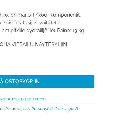
inen
ykyinen
inta
unko, Shimano TY300 -komponentit,
n:
 seisontatuki, 21 vaihdetta.
329,00.
 pitkille pyöräilijöille). Paino: 13 kg
 JA VIERAILU NÄYTESALIIN
 T590A (140-160 cm pitkälle) määrä
ÄÄ OSTOSKORIIN
yörät
,
Pituus 140-160cm
rä
,
Paras tarjous
,
Polkupyörä
,
Polkupyörät