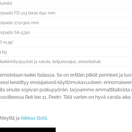
lumiini
orpado FD-213 teras 640 mm
orpado 27.2×300 mm
orpado SA-5310
6″x1,95″
3 kg
ikakiinnityspyörät ja satula, ketjunsuojus, seisontatuki
stetaan kaikki Italiassa. Se on erittäin pitkät perinteet ja tu
ssi keskittyy ensisijaisesti käyttömukavuuteen, erinomaiseen 
alita sinulle sopivan polkupyörän, tarjoamme ammattitaitoista n
itteessa Reti tee 11, Peetri. Tätä varten on hyvä varata aika
hteyttä ja
klikkaa tästä
.