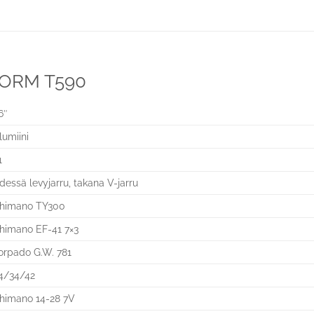
TORM T590
6″
lumiini
1
dessä levyjarru, takana V-jarru
himano TY300
himano EF-41 7×3
orpado G.W. 781
4/34/42
himano 14-28 7V