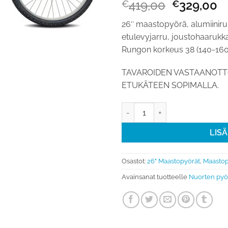
Alkuperä
N
419,00
329,00
€
€
hinta
h
26″ maastopyörä, alumiinir
oli:
o
etulevyjarru, joustohaarukka,
€419,00.
€
Rungon korkeus 38 (140-160 cm
TAVAROIDEN VASTAANOTTO
ETUKÄTEEN SOPIMALLA.
26″ maastopyörä Torpado STORM
LIS
Osastot:
26" Maastopyörät
,
Maastop
Avainsanat tuotteelle
Nuorten pyö