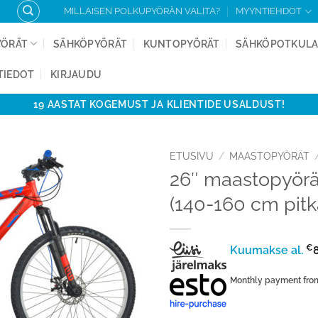
MILLAISEN POLKUPYÖRÄN VALITA?
MYYNTIEHDOT
YÖRÄT
SÄHKÖPYÖRÄT
KUNTOPYÖRÄT
SÄHKÖPOTKUL
TIEDOT
KIRJAUDU
19 AASTAT KOGEMUST JA KLIENTIDE USALDUST!
ETUSIVU
/
MAASTOPYÖRÄT
26″ maastopyör
Add to
(140-160 cm pitk
Wishlist
€
Kuumakse al.
Monthly payment fr