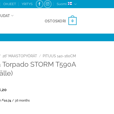
OHJEET
YRITYS
Suomi
AUDAT
0
OSTOSKORI
/
26" MAASTOPYÖRÄT
/
PITUUS 140-160CM
ä Torpado STORM T590A
älle)
8,20
om
€
10,74
/ 36 months