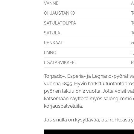
VANNE
A
OHJAUSTANKO
T
SATULATOLPPA
T
SATULA
T
RENKAAT
2
PAINO
1
LISÄTARVIKKEET
P
Torpado-, Esperia- ja Legnano-pyörät valmi
vuonna 1895. Hyvin harkittu tuotantoprose
pyörien takuu on 2 vuotta. Jotta voisit v
katsomaan näytteitä myös salongiimme oso
korjauspalveluita.
Jos sinulla on kysyttävää, ota rohkeasti y