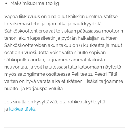
Maksimikuorma 120 kg
Vapaa liikkuvuus on aina ollut kaikkien unelma. Valitse
tarvitsemasi teho ja ajomatka ja nauti kyydistä.
Sähköskootterit eroavat toisistaan ​​pääasiassa moottorin
tehon, akun kapasiteetin ja pyörän halkaisijan suhteen.
Sähköskoottereiden akun takuu on 6 kuukautta ja muut
osat on 1 vuosi. Jotta voisit valita sinulle sopivan
sähköpotkulaudan, tarjoamme ammattitaitoista
neuvontaa, ja voit halutessasi tulla katsomaan näytteitä
myös salongiimme osoitteessa Reti tee 11, Peetri. Tätä
varten on hyvä varata aika etukäteen. Lisäksi tarjoamme
huolto- ja korjauspalveluita.
Jos sinulla on kysyttävää, ota rohkeasti yhteyttä
ja
klikkaa tästä
.