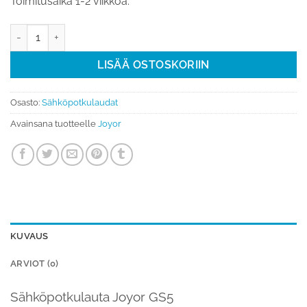
Toimitusaika 1-2 viikkoa.
9"Sähköpotkulauta Joyor GS5 50km määrä
LISÄÄ OSTOSKORIIN
Osasto:
Sähköpotkulaudat
Avainsana tuotteelle
Joyor
KUVAUS
ARVIOT (0)
Sähköpotkulauta Joyor GS5