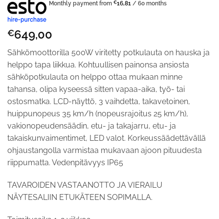
Monthly payment from
€
16,81
/ 60 months
649,00
€
Sähkömoottorilla 500W viritetty potkulauta on hauska ja
helppo tapa liikkua. Kohtuullisen painonsa ansiosta
sähköpotkulauta on helppo ottaa mukaan minne
tahansa, olipa kyseessä sitten vapaa-aika, työ- tai
ostosmatka. LCD-näyttö, 3 vaihdetta, takavetoinen,
huippunopeus 35 km/h (nopeusrajoitus 25 km/h),
vakionopeudensäädin, etu- ja takajarru, etu- ja
takaiskunvaimentimet, LED valot. Korkeussäädettävällä
ohjaustangolla varmistaa mukavaan ajoon pituudesta
riippumatta. Vedenpitävyys IP65
TAVAROIDEN VASTAANOTTO JA VIERAILU
NÄYTESALIIN ETUKÄTEEN SOPIMALLA.