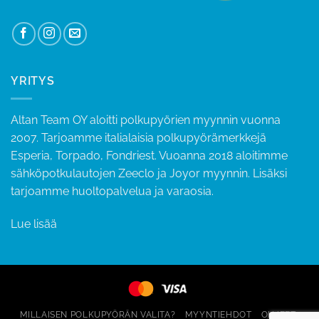
YRITYS
Altan Team OY aloitti polkupyörien myynnin vuonna
2007. Tarjoamme italialaisia polkupyörämerkkejä
Esperia, Torpado, Fondriest. Vuoanna 2018 aloitimme
sähköpotkulautojen Zeeclo ja Joyor myynnin. Lisäksi
tarjoamme huoltopalvelua ja varaosia.
Lue lisää
MILLAISEN POLKUPYÖRÄN VALITA?
MYYNTIEHDOT
OHJEET