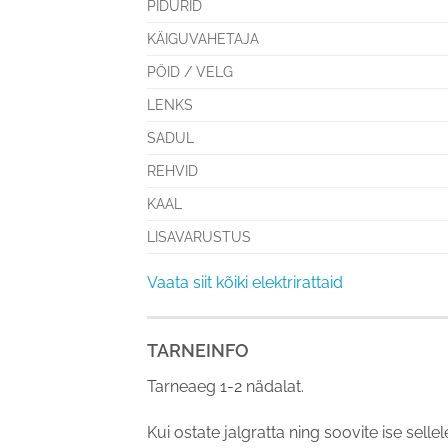
PIDURID
KÄIGUVAHETAJA
PÖID / VELG
LENKS
SADUL
REHVID
KAAL
LISAVARUSTUS
Vaata siit kõiki elektrirattaid
TARNEINFO
Tarneaeg 1-2 nädalat.
Kui ostate jalgratta ning soovite ise sellel