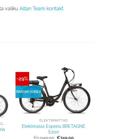
ta valiku
Altan Team kontakt
-29%
Lisa
sse
võrdlusesse
PARIM HIND!
+
ELEKTRIRATTAD
ELEKTRILISED KOKKUPANDAVAD JALGRATTAD
Elektriratas Esperia BRETAGNE
ria
E200
Algne
Praegune
€
1 049,00
€
749,00