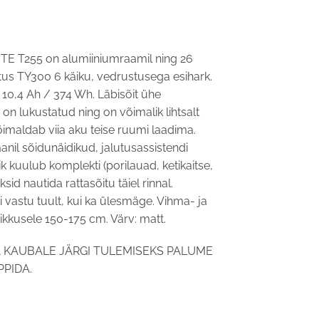
Praegune
hind
ITE T255 on alumiiniumraamil ning 26
on:
etus TY300 6 käiku, vedrustusega esihark.
0.
€999,00.
0,4 Ah / 374 Wh. Läbisõit ühe
on lukustatud ning on võimalik lihtsalt
maldab viia aku teise ruumi laadima.
nil sõidunäidikud, jalutusassistendi
ik kuulub komplekti (porilauad, ketikaitse,
sid nautida rattasõitu täiel rinnal.
ii vastu tuult, kui ka ülesmäge. Vihma- ja
pikkusele 150-175 cm. Värv: matt.
 KAUBALE JÄRGI TULEMISEKS PALUME
PIDA.