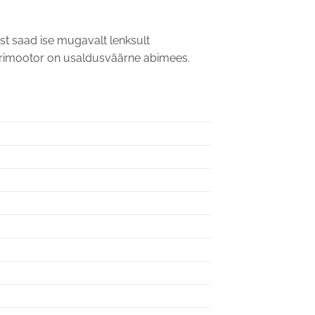
ust saad ise mugavalt lenksult
ektrimootor on usaldusväärne abimees.