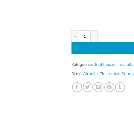
Elektriratas Torpado AFRODITE
Kategooriad:
Elektrilised linnaratt
Sildid:
Afrodite
,
Elektriratas
,
Super