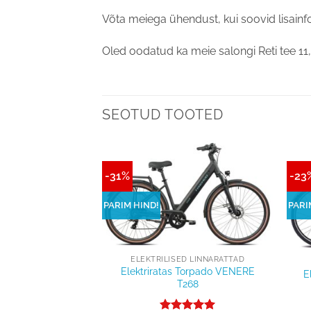
Võta meiega ühendust, kui soovid lisainfot
Oled oodatud ka meie salongi Reti tee 11,
SEOTUD TOOTED
-31%
-23
Lisa
Lisa
võrdlusesse
võrdlusesse
PARIM HIND!
PARI
+
+
ELEKTRILISED LINNARATTAD
D LINNARATTAD
Elektriratas Torpado VENERE
E
orpado EROS T225A
T268
Algne
Praegune
€
1 499,00
hind
hind