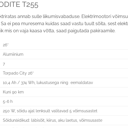
RODITE T255
Elektriratas annab sulle liikumisvabaduse. Elektrimootori võims
av. Sa ei pea muresema kuidas saad vastu tuult sõita, sest el
k mis on vaja kaasa võtta, saad paigutada pakiraamile.
26″
Alumiinium
7
Torpado City 26″
10,4 Ah / 374 Wh, lukustusega ning eemaldatav
Kuni 90 km
5-6 h
250 W, sõidu ajal lenksult valitavad 5 võimsusastet
Sõidunäidikud: läbisõit, kiirus, aku laetus, võimsusaste