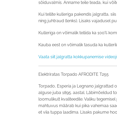
sõiduvalmis. Anname teile teada, kui võite 
Kui tellite kulleriga pakendis jalgratta, 
ning juhtraud (lenks). Lisaks vajadusel p
Kulleriga on võimalik tellida ka 100% kom
Kauba eest on võimalik tasuda ka kulleril
Vaata siit jalgratta kokkupanemise videoj
Elektriratas Torpado AFRODITE T255
Torpado, Esperia ja Legnano jalgrattad o
alguse juba 1895. aastal. Läbimõeldud t
loomulikult kvaliteedile. Valiku tegemise
mahtuvus määrab kui pika vahemaa saad lä
et viia tuppa laadima. Lisaks pakume hool