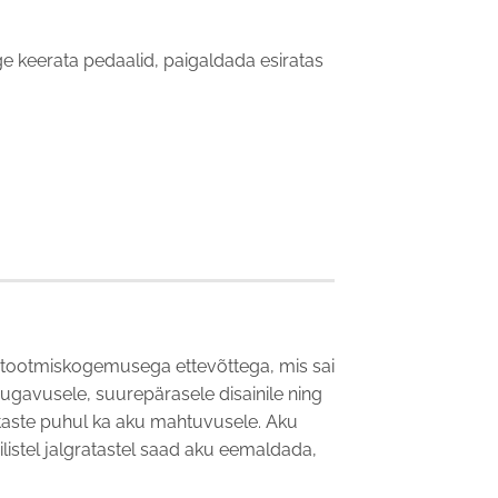
ülge keerata pedaalid, paigaldada esiratas
ja tootmiskogemusega ettevõttega, mis sai
ugavusele, suurepärasele disainile ning
rataste puhul ka aku mahtuvusele. Aku
listel jalgratastel saad aku eemaldada,