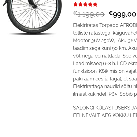
Hinnatud
1
Algne
1 199,00
999,00
€
€
5
/5
kliendi
hind
hinnangu
Elektriratas Torpado AFROD
põhjal
oli:
tolliste ratastega, käiguvah
€1 199,0
Mootor 36V 250W, Aku 36V 1
laadimisega kuni 90 km. Aku 
võtmega eemaldada. See või
Laadimisaeg 6-8 h. LCD ekraa
funktsioon. Kõik mis on vajal
pakiraam ees ja taga), et saak
Elektrirattaga naudid sõitu n
ilmastikukindel IP65. Sobib 
SALONGI KÜLASTUSEKS JA
EELNEVALT AEG KOKKU LEP