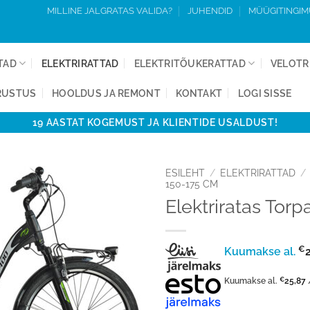
MILLINE JALGRATAS VALIDA?
JUHENDID
MÜÜGITINGI
TAD
ELEKTRIRATTAD
ELEKTRITÕUKERATTAD
VELOTR
RUSTUS
HOOLDUS JA REMONT
KONTAKT
LOGI SISSE
19 AASTAT KOGEMUST JA KLIENTIDE USALDUST!
ESILEHT
/
ELEKTRIRATTAD
/
150-175 CM
Elektriratas To
Lisa
võrdlusesse
€
Kuumakse al.
Kuumakse al.
€
25,87