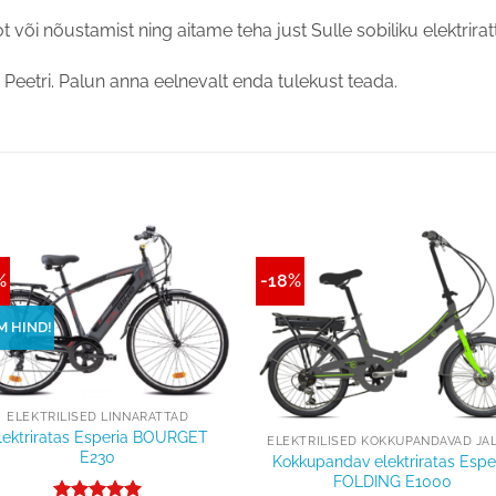
 või nõustamist ning aitame teha just Sulle sobiliku elektrirat
 Peetri. Palun anna eelnevalt enda tulekust teada.
%
-18%
Lisa
Lisa
võrdlusesse
võrdluse
M HIND!
+
ELEKTRILISED LINNARATTAD
lektriratas Esperia BOURGET
E230
Kokkupandav elektriratas Espe
FOLDING E1000