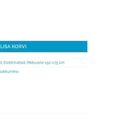
 T255 kogus
LISA KORVI
ad
,
Elektrirattad
,
Pikkusele 150-175 cm
pakkumine