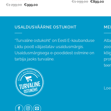
Algne
Pra
€
1 099,00
€
899,00
Hinnanguga
Algne
Praegune
€
1 299,00
€
999,00
hind
hind
hind
hind
oli:
on:
5
/ 5
oli:
on:
€1 099,00.
€89
€1 299,00.
€999,00.
USALDUSVÄÄRNE OSTUKOHT
ME
“Turvaline ostukoht” on Eesti E-kaubanduse
Alt
Liidu poolt väljastatav usaldusmärgis.
200
Usaldusmärgisega e-poodidest ostmine on
kõig
tarbija jaoks turvaline.
pro
tee
Loe 