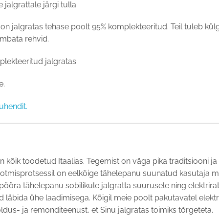
jalgrattale järgi tulla.
siis on jalgratas tehase poolt 95% komplekteeritud. Teil tuleb k
umbata rehvid.
plekteeritud jalgratas.
e.
uhendit.
n kõik toodetud Itaalias. Tegemist on väga pika traditsiooni 
ootmisprotsessil on eelkõige tähelepanu suunatud kasutaja m
l pööra tähelepanu sobilikule jalgratta suurusele ning elektri
bida ühe laadimisega. Kõigil meie poolt pakutavatel elektri
dus- ja remonditeenust, et Sinu jalgratas toimiks tõrgeteta.