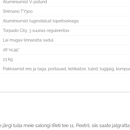
Alumiiniumist V-pidurid
Shimano TY300
Alumiiniumist tugevdatud topeltseinaga
Torpado City, 3 suunas reguleeritav
Lai mugav linnaratta sadul
26″x1,95″
23 kg
Pakiraamid ees ja taga, porilauad, ketikaitse, tuled, tugijalg, kompu
e järgi tulla meie salongi (Reti tee 11, Peetri), siis saate jalgr