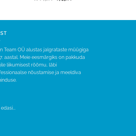
egune
hind
hind
oli:
on:
€1 049,00.
€749,00.
9,00.
IST
an Team OÜ alustas jalgrataste müügiga
7. aastal. Meie eesmärgiks on pakkuda
ile liikumisest rõõmu, läbi
fessionaalse nõustamise ja meeldiva
ninduse.
edasi...