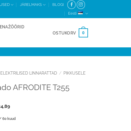
MUSED
JÄRELMAKS
BLOGI
Eesti
ENAŽÖÖRID
0
OSTUKORV
ELEKTRILISED LINNARATTAD
/
PIKKUSELE
rpado AFRODITE T255
24,89
/ 60 kuud