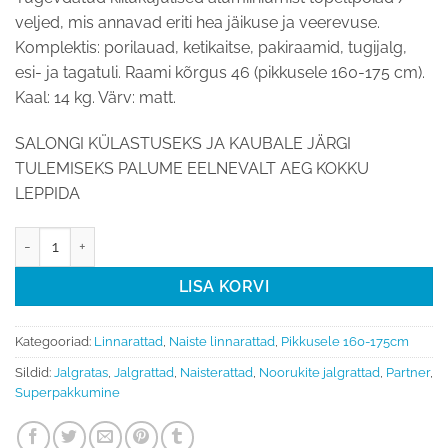
veljed, mis annavad eriti hea jäikuse ja veerevuse.
Komplektis: porilauad, ketikaitse, pakiraamid, tugijalg,
esi- ja tagatuli. Raami kõrgus 46 (pikkusele 160-175 cm).
Kaal: 14 kg. Värv: matt.
SALONGI KÜLASTUSEKS JA KAUBALE JÄRGI
TULEMISEKS PALUME EELNEVALT AEG KOKKU
LEPPIDA
Linnaratas 28 Torpado PARTNER T441H (pikkusele 160-175 cm) ko
LISA KORVI
Kategooriad:
Linnarattad
,
Naiste linnarattad
,
Pikkusele 160-175cm
Sildid:
Jalgratas
,
Jalgrattad
,
Naisterattad
,
Noorukite jalgrattad
,
Partner
,
Superpakkumine