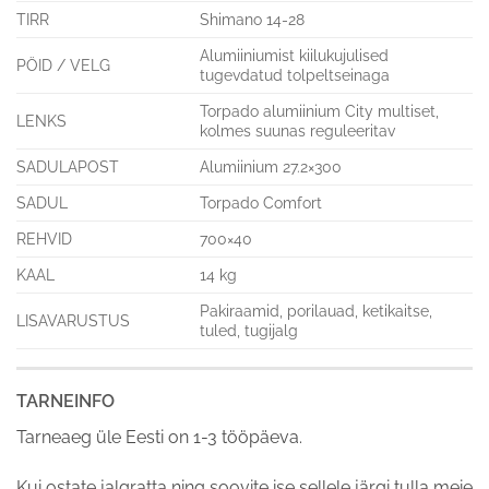
TIRR
Shimano 14-28
Alumiiniumist kiilukujulised
PÖID / VELG
tugevdatud tolpeltseinaga
Torpado alumiinium City multiset,
LENKS
kolmes suunas reguleeritav
SADULAPOST
Alumiinium 27.2×300
SADUL
Torpado Comfort
REHVID
700×40
KAAL
14 kg
Pakiraamid, porilauad, ketikaitse,
LISAVARUSTUS
tuled, tugijalg
TARNEINFO
Tarneaeg üle Eesti on 1-3 tööpäeva.
Kui ostate jalgratta ning soovite ise sellele järgi tulla meie