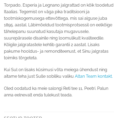
Torpado, Esperia ja Legnano jalgrattad on kõik toodetud
Itaalias. Tegemist on väga pika traditsiooni ja
tootmiskogemusega ettevõttega, mis sai alguse juba
1895. aastal. Läbimõeldud tootmisprotsessil on eelkõige
tähelepanu suunatud kasutaja mugavusele,
suurepärasele disainile ning loomulikult kvaliteedile.
Kõigile jalgratastele kehtib garantii 2 aastat. Lisaks
pakume hooldus- ja remonditeenust, et Sinu jalgratas
toimiks tõrgeteta.
Kui Sul on lisaks küsimusi võta meiega ühendust ning
aitame teha just Sulle sobiliku valiku
Altan Team kontakt.
Oled oodatud ka meie salongi Reti tee 11, Peetri. Palun
anna eelnevalt enda tulekust teada.