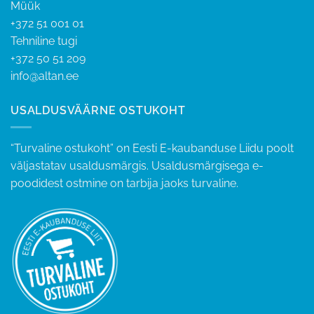
Müük
+372 51 001 01
Tehniline tugi
+372 50 51 209
info@altan.ee
USALDUSVÄÄRNE OSTUKOHT
“Turvaline ostukoht” on Eesti E-kaubanduse Liidu poolt
väljastatav usaldusmärgis. Usaldusmärgisega e-
poodidest ostmine on tarbija jaoks turvaline.