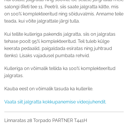
salongi (Reti tee 11, Peetri), siis saate jalgratta kätte, mis
on 100% komplekteeritud ning sõiduvalmis. Anname teile
teada, kui võite jalgrattale järgi tulla.
Kui tellite kulleriga pakendis jalgratta, siis on jalgratas
tehase poolt 95% komplekteeritud. Teil tuleb külge
keerata pedaalid, paigaldada esiratas ning juhtraud
(lenks). Lisaks vajadusel pumbata rehvid.
Kulleriga on võimalik tellida ka 100% komplekteeritud
jalgratas.
Kauba eest on võimalik tasuda ka kullerile.
Vaata siit jalgratta kokkupanemise videojuhendit.
Linnaratas 28 Torpado PARTNER T441H