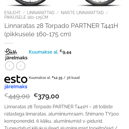
ESILEHT
/
LINNARATTAD
/
NAISTE LINNARATTAD
/
PIKKUSELE 160-175CM
Linnaratas 28 Torpado PARTNER T441H
(pikkusele 160-175 cm)
€
Kuumakse al.
9,44
Kuumakse al.
€
12,35
/ 36 kuud
Algne
Praegune
449,00
379,00
€
€
hind
hind
Linnaratas 28 Torpado PARTNER T441H – 28 tolliste
oli:
on:
ratastega linnaratas, alumiiniumraam, Shimano TY300
€449,00.
€379,00.
komponendid, 6 käiku, alumiiniumist v-pidurid.
Tugevdatud kiilukujulised alumiiniumist topeltpöiad /