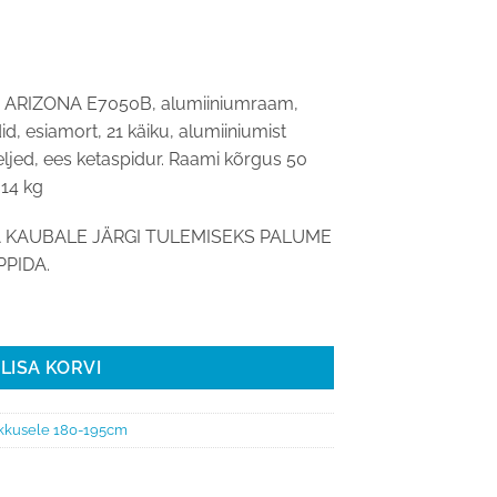
raegune
ind
ria ARIZONA E7050B, alumiiniumraam,
n:
 esiamort, 21 käiku, alumiiniumist
319,00.
ljed, ees ketaspidur. Raami kõrgus 50
 14 kg
 KAUBALE JÄRGI TULEMISEKS PALUME
PIDA.
ONA E7050B (pikkusele 180-195 cm) kogus
LISA KORVI
kkusele 180-195cm