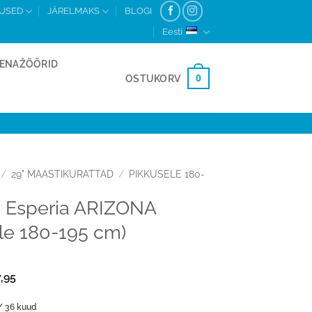
MUSED
JÄRELMAKS
BLOGI
Eesti
ENAŽÖÖRID
0
OSTUKORV
/
29" MAASTIKURATTAD
/
PIKKUSELE 180-
9 Esperia ARIZONA
le 180-195 cm)
7,95
 36 kuud