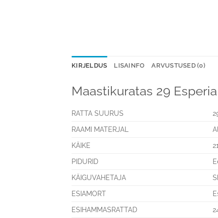
KIRJELDUS
LISAINFO
ARVUSTUSED (0)
Maastikuratas 29 Esper
RATTA SUURUS
2
RAAMI MATERJAL
A
KÄIKE
2
PIDURID
E
KÄIGUVAHETAJA
S
ESIAMORT
E
ESIHAMMASRATTAD
2