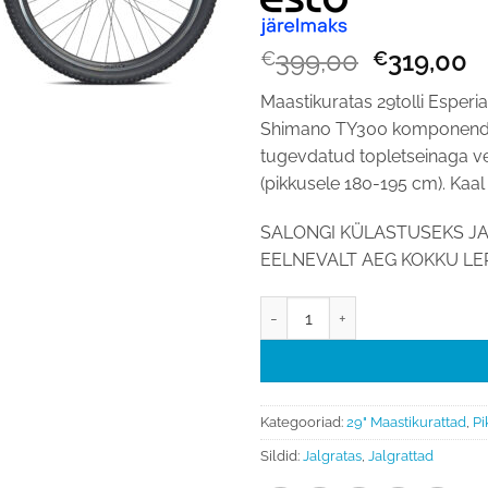
Algne
P
399,00
319,00
€
€
hind
h
Maastikuratas 29tolli Espe
oli:
o
Shimano TY300 komponendid,
€399,00.
€
tugevdatud topletseinaga ve
(pikkusele 180-195 cm). Kaal
SALONGI KÜLASTUSEKS JA
EELNEVALT AEG KOKKU LEP
Maastikuratas 29 Esperia ARIZ
Kategooriad:
29" Maastikurattad
,
Pi
Sildid:
Jalgratas
,
Jalgrattad