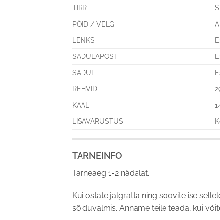
TIRR
S
PÖID / VELG
A
LENKS
E
SADULAPOST
E
SADUL
E
REHVID
2
KAAL
1
LISAVARUSTUS
K
TARNEINFO
Tarneaeg 1-2 nädalat.
Kui ostate jalgratta ning soovite ise sellel
sõiduvalmis. Anname teile teada, kui võite 