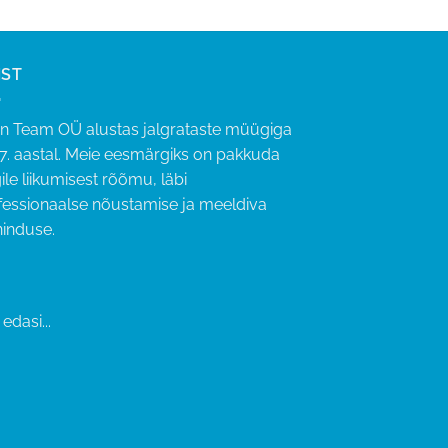
IST
an Team OÜ alustas jalgrataste müügiga
7. aastal. Meie eesmärgiks on pakkuda
ile liikumisest rõõmu, läbi
fessionaalse nõustamise ja meeldiva
ninduse.
edasi...