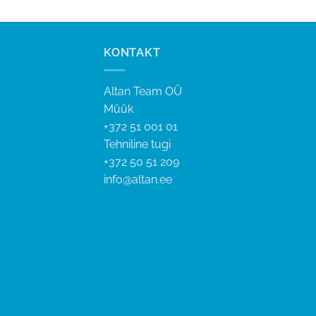
KONTAKT
Altan Team OÜ
Müük
+372 51 001 01
Tehniline tugi
+372 50 51 209
info@altan.ee