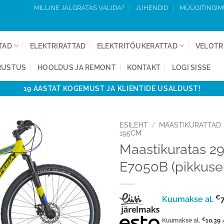
MILLINE JALGRATAS VALIDA?
JUHENDID
MÜÜGITINGI
TAD
ELEKTRIRATTAD
ELEKTRITÕUKERATTAD
VELOTR
RUSTUS
HOOLDUS JA REMONT
KONTAKT
LOGI SISSE
19 AASTAT KOGEMUST JA KLIENTIDE USALDUST!
ESILEHT
/
MAASTIKURATTAD
195CM
Maastikuratas 2
Lisa
võrdlusesse
E7050B (pikkuse
€
Kuumakse al.
Kuumakse al.
€
10,39
/