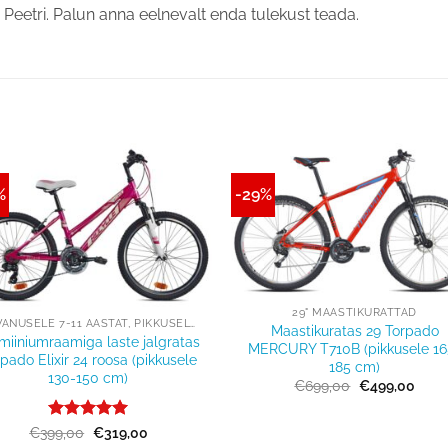
 Peetri. Palun anna eelnevalt enda tulekust teada.
%
-29%
Lisa
Lisa
võrdlusesse
võrdluse
+
29" MAASTIKURATTAD
24” VANUSELE 7-11 AASTAT, PIKKUSELE 130-150CM
Maastikuratas 29 Torpado
miiniumraamiga laste jalgratas
MERCURY T710B (pikkusele 16
pado Elixir 24 roosa (pikkusele
185 cm)
130-150 cm)
Algne
Prae
€
699,00
€
499,00
hind
hind
oli:
on:
€699,00.
€499
Hinnanguga
Algne
Praegune
€
399,00
€
319,00
hind
hind
5
/ 5