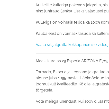
Kui tellite kulleriga pakendis jalgratta, 
ning juhtraud (lenks). Lisaks vajadusel p
Kulleriga on võimalik tellida ka 100% kom
Kauba eest on võimalik tasuda ka kulleril
Vaata siit jalgratta kokkupanemise videoj
Maastikuratas 29 Esperia ARIZONA E70
Torpado, Esperia ja Legnano jalgrattad o
alguse juba 1895. aastal. Läbimõeldud t
loomulikult kvaliteedile. Kõigile jalgrata
tõrgeteta.
Võta meiega ühendust, kui soovid lisainfot