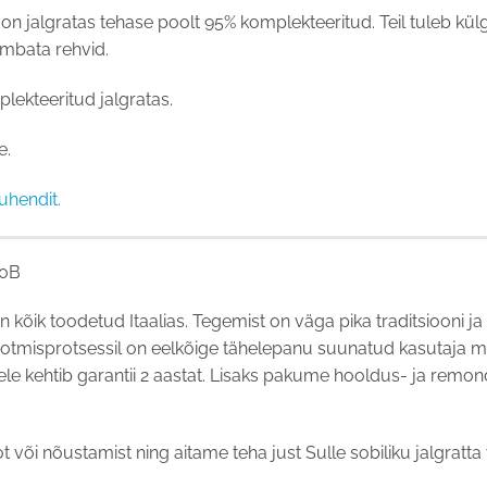
siis on jalgratas tehase poolt 95% komplekteeritud. Teil tuleb k
umbata rehvid.
plekteeritud jalgratas.
e.
uhendit.
50B
n kõik toodetud Itaalias. Tegemist on väga pika traditsiooni 
ootmisprotsessil on eelkõige tähelepanu suunatud kasutaja m
stele kehtib garantii 2 aastat. Lisaks pakume hooldus- ja remond
 või nõustamist ning aitame teha just Sulle sobiliku jalgratta