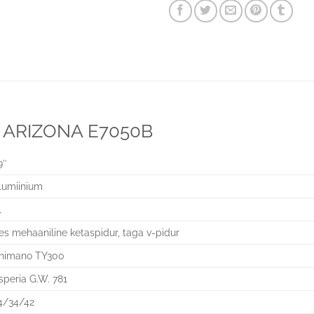
ia ARIZONA E7050B
9″
lumiinium
1
es mehaaniline ketaspidur, taga v-pidur
himano TY300
speria G.W. 781
4/34/42