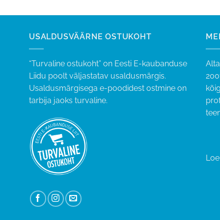
oli:
on:
€399,00.
€319,00.
USALDUSVÄÄRNE OSTUKOHT
ME
“Turvaline ostukoht” on Eesti E-kaubanduse
Alt
Liidu poolt väljastatav usaldusmärgis.
200
Usaldusmärgisega e-poodidest ostmine on
kõig
tarbija jaoks turvaline.
pro
tee
Loe 