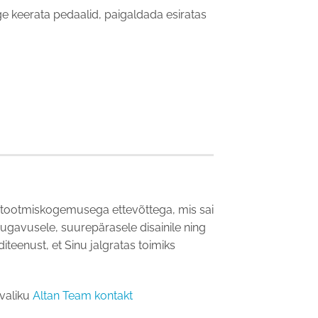
ülge keerata pedaalid, paigaldada esiratas
ja tootmiskogemusega ettevõttega, mis sai
ugavusele, suurepärasele disainile ning
iteenust, et Sinu jalgratas toimiks
 valiku
Altan Team kontakt