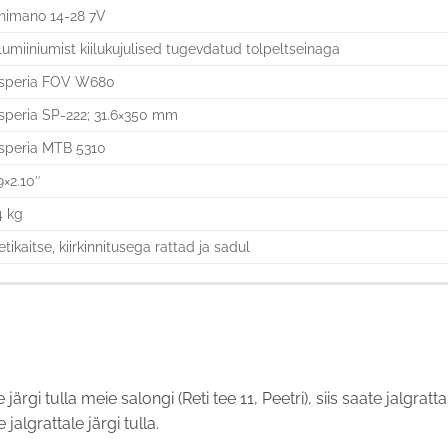
himano 14-28 7V
lumiiniumist kiilukujulised tugevdatud tolpeltseinaga
speria FOV W680
speria SP-222; 31.6×350 mm
speria MTB 5310
9×2.10″
4 kg
etikaitse, kiirkinnitusega rattad ja sadul
e järgi tulla meie salongi (Reti tee 11, Peetri), siis saate jalgr
jalgrattale järgi tulla.