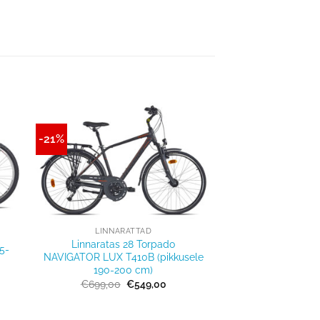
-21%
Lisa
sse
võrdlusesse
+
LINNARATTAD
Linnaratas 28 Torpado
5-
NAVIGATOR LUX T410B (pikkusele
190-200 cm)
gune
Algne
Praegune
€
699,00
€
549,00
hind
hind
oli:
on:
,00.
€699,00.
€549,00.